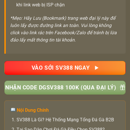
khi link web bị ISP chặn
*Mẹo: Hãy Lưu (Bookmark) trang web đại lý này để
luôn lấy được đường link an toàn. Vui lòng không
click vào link rác trên Facebook/Zalo để tránh bị lừa
đảo lấy mất thông tin tài khoản.
VÀO SỚI SV388 NGAY
NHẬN CODE DGSV388 100K (QUA ĐẠI LÝ)
Nội Dung Chính
SV388 Là Gì? Hệ Thống Mạng Tổng Đá Gà B2B
Tại Sao Dân Chơi Đá Gà Đều Chọn SV388?