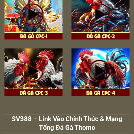
SV388 – Link Vào Chính Thức & Mạng
Tổng Đá Gà Thomo