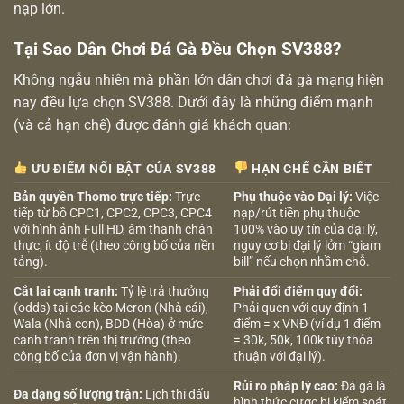
nạp lớn.
Tại Sao Dân Chơi Đá Gà Đều Chọn SV388?
Không ngẫu nhiên mà phần lớn dân chơi đá gà mạng hiện
nay đều lựa chọn SV388. Dưới đây là những điểm mạnh
(và cả hạn chế) được đánh giá khách quan:
ƯU ĐIỂM NỔI BẬT CỦA SV388
HẠN CHẾ CẦN BIẾT
Bản quyền Thomo trực tiếp:
Trực
Phụ thuộc vào Đại lý:
Việc
tiếp từ bồ CPC1, CPC2, CPC3, CPC4
nạp/rút tiền phụ thuộc
với hình ảnh Full HD, âm thanh chân
100% vào uy tín của đại lý,
thực, ít độ trễ (theo công bố của nền
nguy cơ bị đại lý lởm “giam
tảng).
bill” nếu chọn nhầm chỗ.
Cắt lai cạnh tranh:
Tỷ lệ trả thưởng
Phải đổi điểm quy đổi:
(odds) tại các kèo Meron (Nhà cái),
Phải quen với quy định 1
Wala (Nhà con), BDD (Hòa) ở mức
điểm = x VNĐ (ví dụ 1 điểm
cạnh tranh trên thị trường (theo
= 30k, 50k, 100k tùy thỏa
công bố của đơn vị vận hành).
thuận với đại lý).
Rủi ro pháp lý cao:
Đá gà là
Đa dạng số lượng trận:
Lịch thi đấu
hình thức cược bị kiểm soát