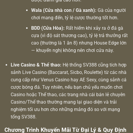
Wala (Cửa nhà con / Gà xanh):
Gà của người
chơi mang đến, tỷ lệ cược thường tốt hơn.
BDD (Cửa Hòa):
Rất hiếm khi xảy ra ở đá gà
cựa (vì độ sát thương cao), tỷ lệ trả thưởng rất
cao (thường là 1 ăn 8) nhưng House Edge lớn
— khuyến nghị không nên chơi cửa này.
Live Casino & Thể thao:
Hệ thống SV388 cũng tích hợp
sảnh Live Casino (Baccarat, Sicbo, Roulette) từ các nhà
cung cấp như Venus Casino hay AE Sexy, cùng sảnh cá
cược bóng đá. Tuy nhiên, nếu bạn chủ yếu muốn chơi
Casino hoặc Thể thao, các trang nhà cái bán lẻ chuyên
Casino/Thể thao thường mang lại giao diện và trải
nghiệm tối ưu hơn cho những mảng đó so với mạng
tổng SV388.
Chương Trình Khuyến Mãi Từ Đại Lý & Quy Định