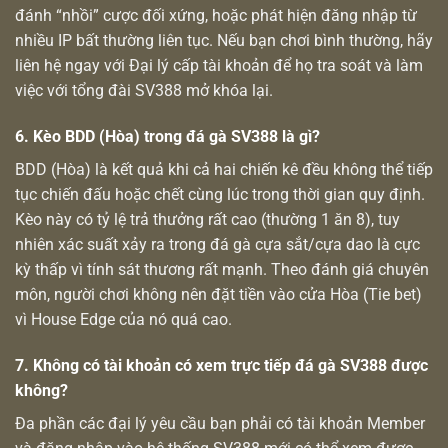
đánh “nhồi” cược đối xứng, hoặc phát hiện đăng nhập từ
nhiều IP bất thường liên tục. Nếu bạn chơi bình thường, hãy
liên hệ ngay với Đại lý cấp tài khoản để họ tra soát và làm
việc với tổng đài SV388 mở khóa lại.
6. Kèo BDD (Hòa) trong đá gà SV388 là gì?
BDD (Hòa) là kết quả khi cả hai chiến kê đều không thể tiếp
tục chiến đấu hoặc chết cùng lúc trong thời gian quy định.
Kèo này có tỷ lệ trả thưởng rất cao (thường 1 ăn 8), tuy
nhiên xác suất xảy ra trong đá gà cựa sắt/cựa dao là cực
kỳ thấp vì tính sát thương rất mạnh. Theo đánh giá chuyên
môn, người chơi không nên đặt tiền vào cửa Hòa (Tie bet)
vì House Edge của nó quá cao.
7. Không có tài khoản có xem trực tiếp đá gà SV388 được
không?
Đa phần các đại lý yêu cầu bạn phải có tài khoản Member