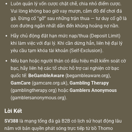
Luôn quản lý vốn cược chặt chẽ, chia nhỏ điểm cược.
Vui lòng không bao giờ vay mượn, cắm đồ để chơi đá
gà. Đừng cố “gỡ” sau những trận thua — tư duy cố gỡ là
con đường ngắn nhất dẫn đến khủng hoảng nợ nần.
Hãy chủ động đặt hạn mức nạp/thua (Deposit Limit)
khi làm việc với đại lý. Khi cần dừng hẳn, liên hệ đại lý
yêu cầu tạm khóa tài khoản (Self-Exclusion).
Nếu bạn hoặc người thân có dấu hiệu mất kiểm soát cờ
bạc, hãy liên hệ các tổ chức hỗ trợ cai nghiện cờ bạc
quốc tế:
BeGambleAware
(begambleaware.org),
GamCare
(gamcare.org.uk),
Gambling Therapy
(gamblingtherapy.org) hoặc
Gamblers Anonymous
(gamblersanonymous.org).
Lời Kết
SV388
là mạng tổng đá gà B2B có lịch sử hoạt động lâu
năm với bản quyền phát sóng trực tiếp từ bồ Thomo