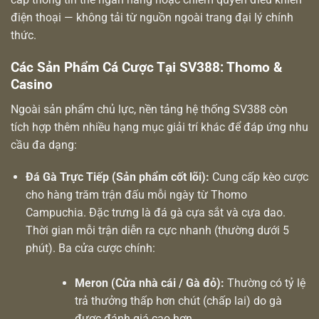
điện thoại — không tải từ nguồn ngoài trang đại lý chính
thức.
Các Sản Phẩm Cá Cược Tại SV388: Thomo &
Casino
Ngoài sản phẩm chủ lực, nền tảng hệ thống SV388 còn
tích hợp thêm nhiều hạng mục giải trí khác để đáp ứng nhu
cầu đa dạng:
Đá Gà Trực Tiếp (Sản phẩm cốt lõi):
Cung cấp kèo cược
cho hàng trăm trận đấu mỗi ngày từ Thomo
Campuchia. Đặc trưng là đá gà cựa sắt và cựa dao.
Thời gian mỗi trận diễn ra cực nhanh (thường dưới 5
phút). Ba cửa cược chính:
Meron (Cửa nhà cái / Gà đỏ):
Thường có tỷ lệ
trả thưởng thấp hơn chút (chấp lai) do gà
được đánh giá cao hơn.