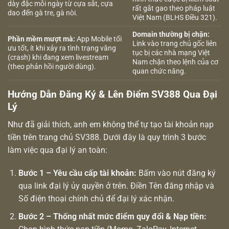
dày đặc mỗi ngày từ cựa sắt, cựa
rất gắt gao theo pháp luật
dao đến gà tre, gà nòi.
Việt Nam (BLHS Điều 321).
Domain thường bị chặn:
Phần mềm mượt mà:
App Mobile tối
Link vào trang chủ gốc liên
ưu tốt, ít khi xảy ra tình trạng văng
tục bị các nhà mạng Việt
(crash) khi đang xem livestream
Nam chặn theo lệnh của cơ
(theo phản hồi người dùng).
quan chức năng.
Hướng Dẫn Đăng Ký & Lên Điểm SV388 Qua Đại
Lý
Như đã giải thích, anh em không thể tự tạo tài khoản nạp
tiền trên trang chủ SV388. Dưới đây là quy trình 3 bước
làm việc qua đại lý an toàn:
Bước 1 – Yêu cầu cấp tài khoản:
Bấm vào nút đăng ký
qua link đại lý ủy quyền ở trên. Điền Tên đăng nhập và
Số điện thoại chính chủ để đại lý xác nhận.
Bước 2 – Thống nhất mức điểm quy đổi & Nạp tiền: