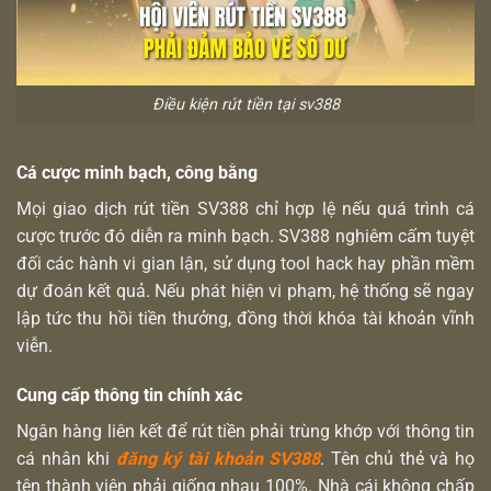
Điều kiện rút tiền tại sv388
Cá cược minh bạch, công bằng
Mọi giao dịch rút tiền SV388 chỉ hợp lệ nếu quá trình cá
cược trước đó diễn ra minh bạch. SV388 nghiêm cấm tuyệt
đối các hành vi gian lận, sử dụng tool hack hay phần mềm
dự đoán kết quả. Nếu phát hiện vi phạm, hệ thống sẽ ngay
lập tức thu hồi tiền thưởng, đồng thời khóa tài khoản vĩnh
viễn.
Cung cấp thông tin chính xác
Ngân hàng liên kết để rút tiền phải trùng khớp với thông tin
cá nhân khi
đăng ký tài khoản SV388
. Tên chủ thẻ và họ
tên thành viên phải giống nhau 100%. Nhà cái không chấp