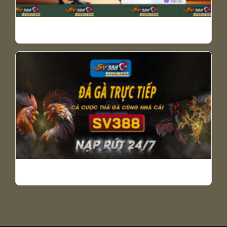
Hướng Dẫn Đăng Ký SV388 Toàn Tập Từ A-Z
Đá Gà SV388 – Luật chơi, kinh nghiệm chi tiết nhất