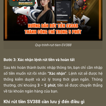
Quy-trinh-rut-tien-SV388
Bước 3: Xác nhận lệnh rút tiền và hoàn tất
Sau khi hoàn thành bước nhập thông tin, bạn chỉ cần nhập
số tiền muốn rút rồi nhấn
“Xác nhận”
. Lệnh rút sẽ được hệ
thống kiểm duyệt và xử lý trong thời gian ngắn. Thông
thường, chỉ khoảng
3 – 5 phút
, tiền sẽ được chuyển thẳng
về tài khoản ngân hàng của bạn.
Khi rút tiền SV388 cần lưu ý đến điều gì