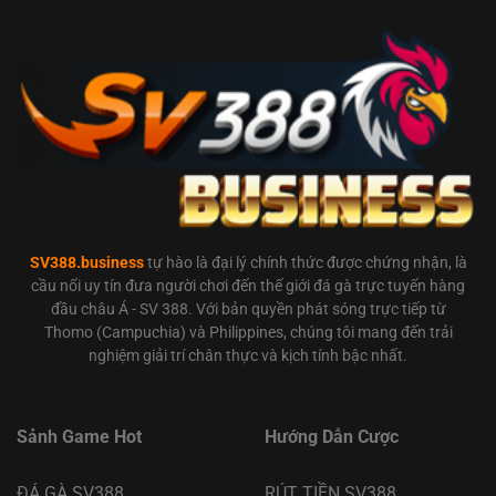
SV388.business
tự hào là đại lý chính thức được chứng nhận, là
cầu nối uy tín đưa người chơi đến thế giới đá gà trực tuyến hàng
đầu châu Á - SV 388. Với bản quyền phát sóng trực tiếp từ
Thomo (Campuchia) và Philippines, chúng tôi mang đến trải
nghiệm giải trí chân thực và kịch tính bậc nhất.
Sảnh Game Hot
Hướng Dẫn Cược
ĐÁ GÀ SV388
RÚT TIỀN SV388