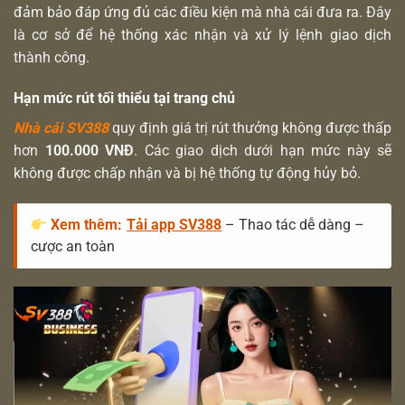
đảm bảo đáp ứng đủ các điều kiện mà nhà cái đưa ra. Đây
là cơ sở để hệ thống xác nhận và xử lý lệnh giao dịch
thành công.
Hạn mức rút tối thiểu tại trang chủ
Nhà cái SV388
quy định giá trị rút thưởng không được thấp
hơn
100.000 VNĐ
. Các giao dịch dưới hạn mức này sẽ
không được chấp nhận và bị hệ thống tự động hủy bỏ.
Xem thêm:
Tải app SV388
– Thao tác dễ dàng –
cược an toàn